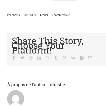
Par
dhastie
|
2021-04-20
|
Accueil
|
0 commentaire
Share This Story,
Choose Your
Platform!
Facebook
Twitter
Reddit
LinkedIn
WhatsApp
Tumblr
Pinterest
Vk
Xing
Email
À propos de l'auteur :
dhastie