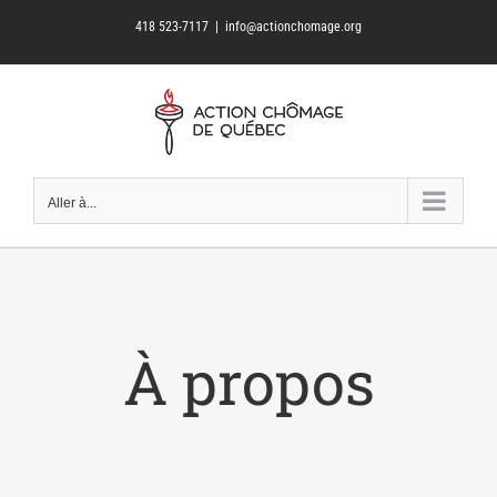
Passer
418 523-7117
|
info@actionchomage.org
au
contenu
Aller à...
À propos