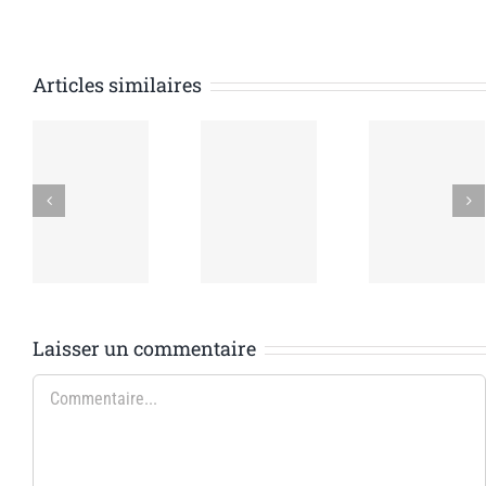
Articles similaires
us
Nous
Be
S’informer
ndre
soutenir
d’
Laisser un commentaire
Commentaire