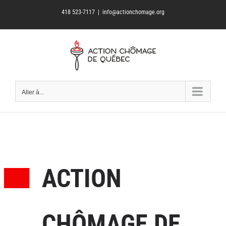
Passer
418 523-7117
|
info@actionchomage.org
au
contenu
Aller à...
ACTION
CHÔMAGE DE